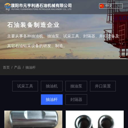
中文
石油装备制造企业
主要从事各种抽油机、抽油泵、试采工具、封隔器、井口设备及
其它石油钻采设备的研发、制造。
首页
/
产品
/
抽油杆
试采工具
抽油机
抽油泵
井口装置
抽油杆
封隔器