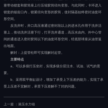
塞带动锁套和胶筒座上行压缩胶筒径向变形。与此同时，卡环进入
锁套的锯齿口内，锁紧径向变形的胶筒，使封隔器始终密封油套环
形空间。
反洗井时，井口高压液通过密封段以上的进水孔作用于洗井活
塞上，推动洗井活塞下行，打开洗井通道，高压水由内、外中心管
间的通道进入密封胶筒以下的油套环形空间，经底部球座从油管返
出地面。
解封：上提管柱即可实现解封起管。
主要特点
a、可以多级打压坐封，实现多级分层注水、试油、试气的需
要。
b、采用双平衡缸设计，增加了承受上下压差的能力，实现了承
受上压差不宜解封，承受下压差解不了封的问题。
上一篇 ：
液压水力锚