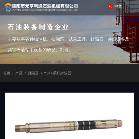
中文
石油装备制造企业
主要从事各种抽油机、抽油泵、试采工具、封隔器、井口设备及
其它石油钻采设备的研发、制造。
首页
/
产品
/
封隔器
/
Y344系列封隔器