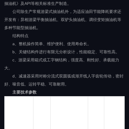
抽油机》及API等相关标准生产制造。
公司除生产常规游梁式抽油机外，为适应油田节能降耗要求还
开发有：异相游梁平衡抽油机、双驴头抽油机、调径变矩抽油机等
多种节能型抽油机。
结构特点
a、整机操作简单、维护便利、使用寿命长。
b、关键结构件进行有限元分析设计，性能稳定、可靠性高。
c、游梁采用箱式或工字钢结构，强度高、刚性好、承载能力
大。
d、减速器采用对称分流式双圆弧或渐开线人字齿轮传动，密封
好、噪音低、运转平稳、可靠耐用。
主要技术参数
额定
减速箱
悬点
冲次
型号
冲程m
额定扭
载荷
rpm
矩kN·m
kN