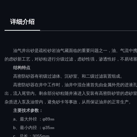
详细介绍
油气井出砂是疏松砂岩油气藏面临的重要问题之一，油、气流中
的虑砂新工艺，对砂粒进行分级过滤，虑砂性强，渗透性好，不易堵
结构特点
高密防砂器有初级过滤体、沉砂室、和二级过滤装置组成。
高密防砂器在井中工作时，油井中混合液首先由金属外壳的进液
出，流入尾管内。剩余部分砂粒随井液进入安装有高密防砂管的虑砂
杂质进入泵及油管内，避免砂卡等事故，从而保证油井的正常生产。
主要技术参数：
a、最大外径 ：φ89㎜
b、最小内径 ：φ35㎜
c、总长：3055mm