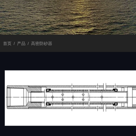
首页
/
产品
/
高密防砂器