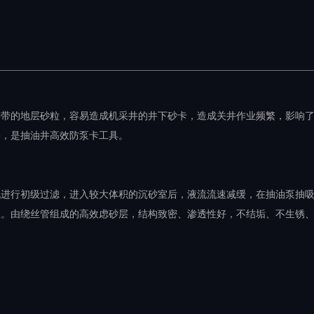
携带的地层砂粒，容易造成机采井的井下砂卡，造成关井作业频繁，影响
塞，是抽油井高效防泵卡工具。
孔进行初级过滤，进入较大体积的沉砂室后，液流流速减缓，在抽油泵抽
室。由绕丝管组成的高效虑砂层，结构致密、渗透性好，不结垢、不生锈